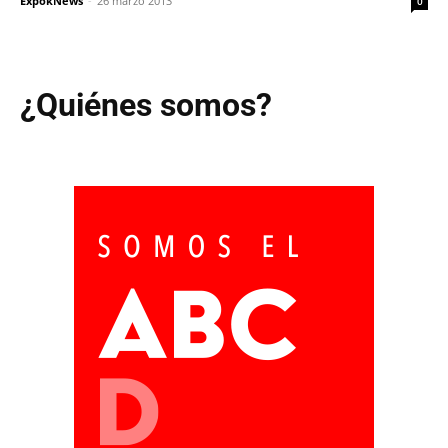
ExpokNews
-
26 marzo 2013
0
¿Quiénes somos?