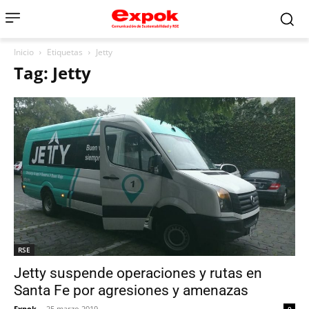
Inicio
Etiquetas
Jetty
Tag: Jetty
RSE
Jetty suspende operaciones y rutas en
Santa Fe por agresiones y amenazas
Expok
-
25 marzo 2019
0