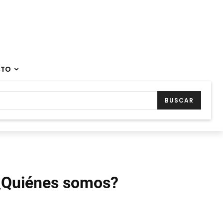
CTO
BUSCAR
¿Quiénes somos?