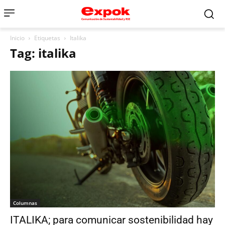
Inicio
Etiquetas
Italika
Tag: italika
Columnas
ITALIKA; para comunicar sostenibilidad hay