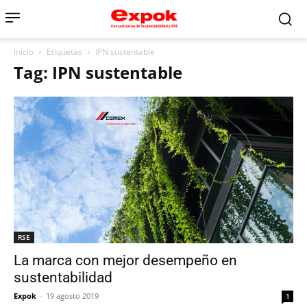
Inicio
Etiquetas
IPN sustentable
Tag: IPN sustentable
RSE
La marca con mejor desempeño en
sustentabilidad
Expok
-
19 agosto 2019
1