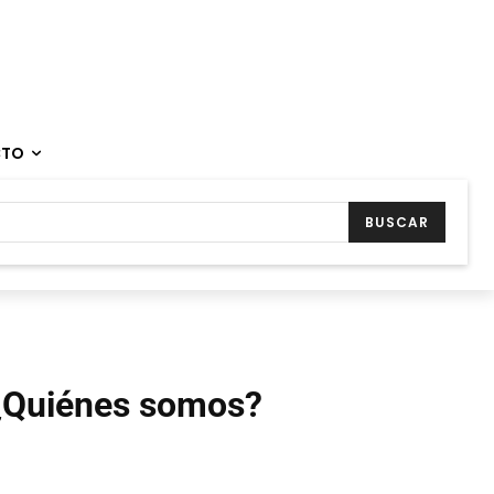
CTO
BUSCAR
¿Quiénes somos?