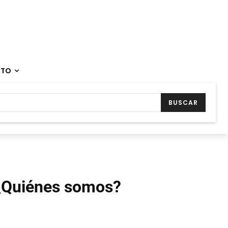
CTO
BUSCAR
¿Quiénes somos?