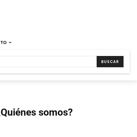
CTO
BUSCAR
¿Quiénes somos?