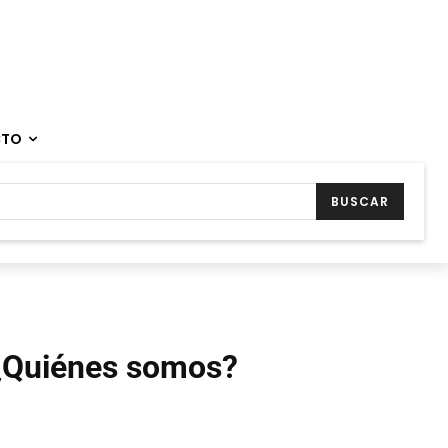
CTO
BUSCAR
¿Quiénes somos?