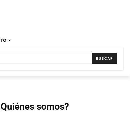
CTO
BUSCAR
¿Quiénes somos?