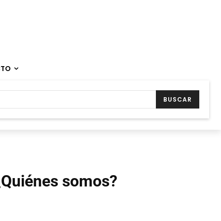
CTO
BUSCAR
¿Quiénes somos?