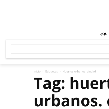
¿QUI
Inicio
Etiquetas
Huertos urbanos. ciudad
Tag: huer
urbanos. 