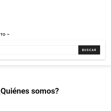
CTO
BUSCAR
¿Quiénes somos?