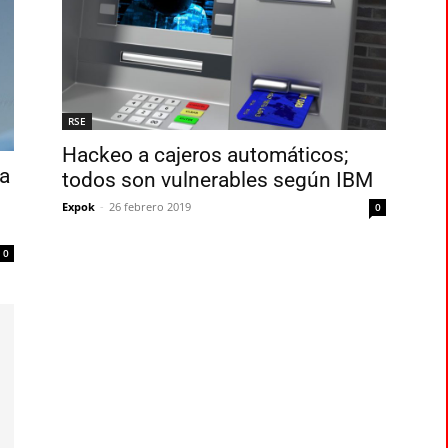
RSE
Hackeo a cajeros automáticos;
la
todos son vulnerables según IBM
Expok
-
26 febrero 2019
0
0