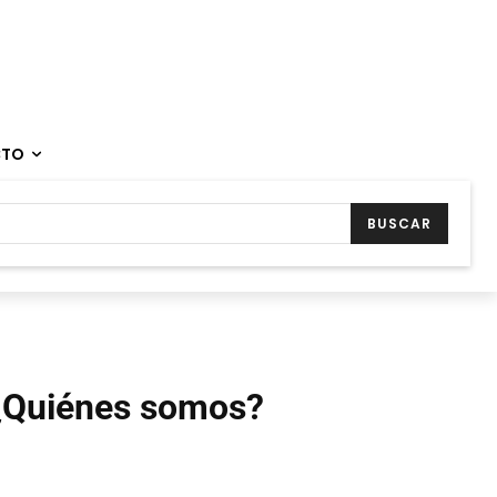
CTO
BUSCAR
¿Quiénes somos?