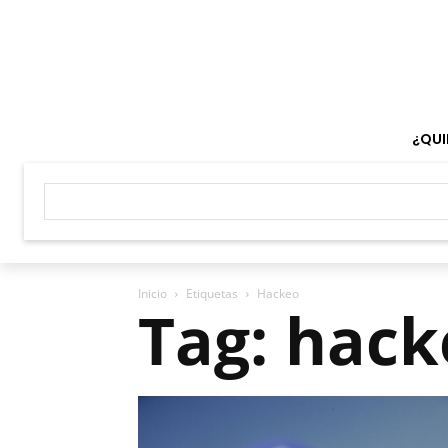
¿QUI
Inicio
Etiquetas
Hackeo
Tag: hac