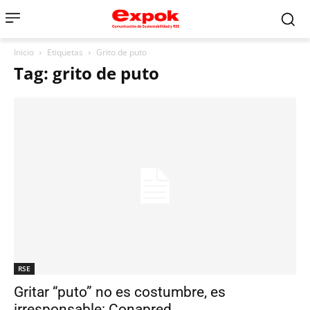
Inicio
Etiquetas
Grito de puto
Tag: grito de puto
RSE
Gritar “puto” no es costumbre, es
irresponsable: Conapred