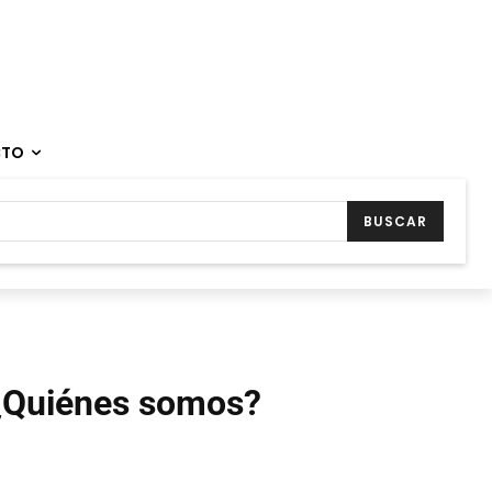
CTO
BUSCAR
¿Quiénes somos?