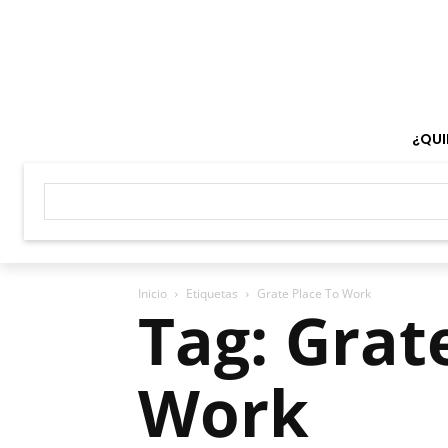
¿QUI
Inicio
Etiquetas
Grate Place To Work
Tag: Grat
Work