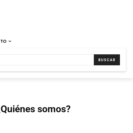
CTO
BUSCAR
¿Quiénes somos?