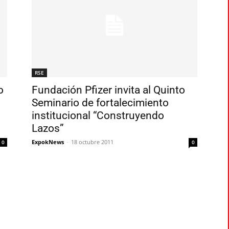
RSE
o
Fundación Pfizer invita al Quinto
Seminario de fortalecimiento
institucional “Construyendo
Lazos”
ExpokNews
-
18 octubre 2011
0
0