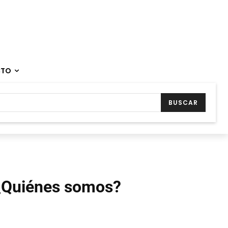
CTO
BUSCAR
¿Quiénes somos?