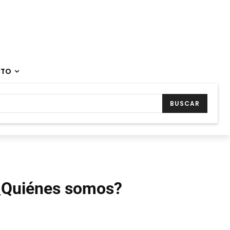
CTO
BUSCAR
¿Quiénes somos?