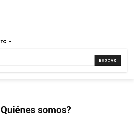
CTO
BUSCAR
¿Quiénes somos?