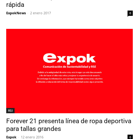
rápida
ExpokNews
-
2 enero 2017
0
RSI
Forever 21 presenta línea de ropa deportiva
para tallas grandes
Expok
-
12 enero 2016
0