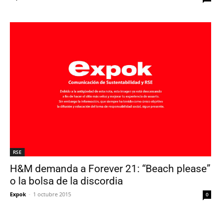
RSE
H&M demanda a Forever 21: “Beach please”
o la bolsa de la discordia
Expok
-
1 octubre 2015
0