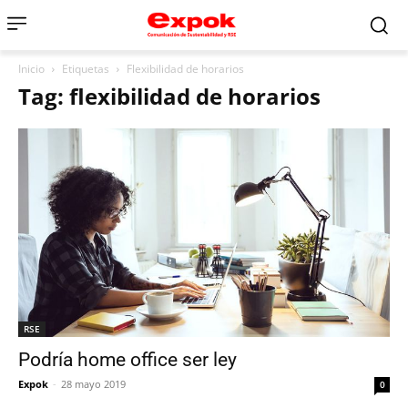
Inicio
Etiquetas
Flexibilidad de horarios
Tag: flexibilidad de horarios
RSE
Podría home office ser ley
Expok
-
28 mayo 2019
0