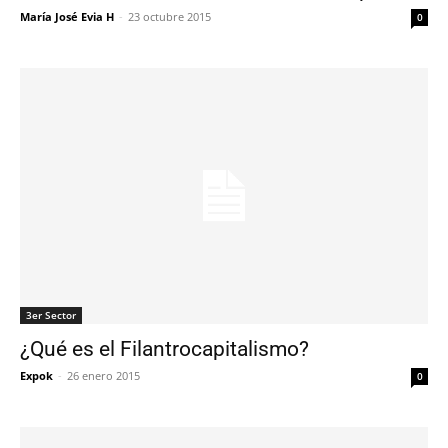
María José Evia H
-
23 octubre 2015
0
3er Sector
¿Qué es el Filantrocapitalismo?
Expok
-
26 enero 2015
0