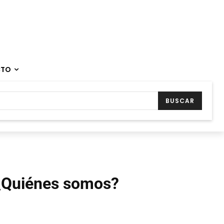
CTO
BUSCAR
¿Quiénes somos?