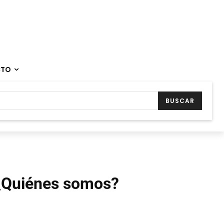
CTO
BUSCAR
¿Quiénes somos?