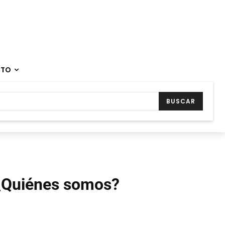
CTO
BUSCAR
¿Quiénes somos?