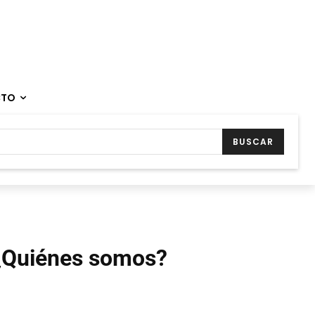
CTO
BUSCAR
¿Quiénes somos?