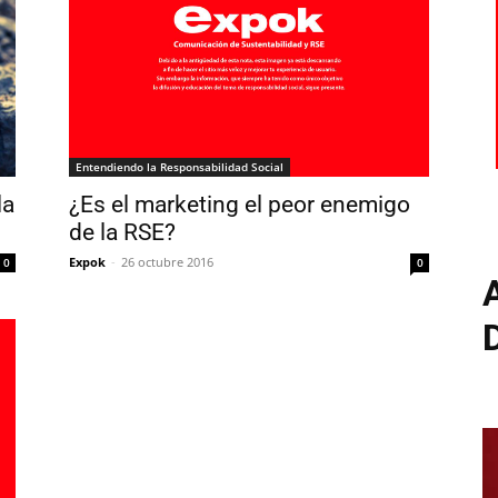
Entendiendo la Responsabilidad Social
la
¿Es el marketing el peor enemigo
de la RSE?
Expok
-
26 octubre 2016
0
0