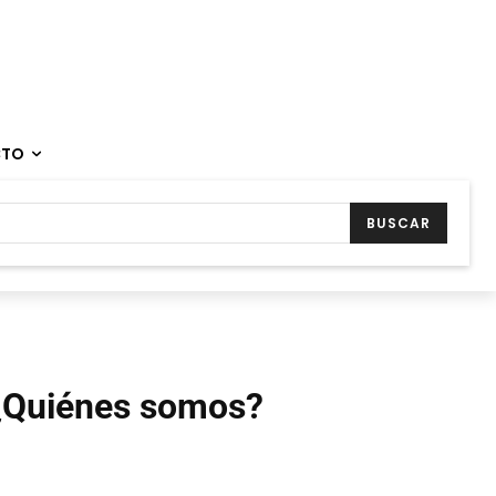
CTO
BUSCAR
¿Quiénes somos?