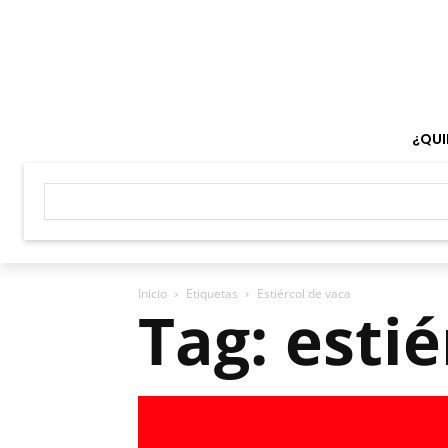
¿QUI
Inicio
Etiquetas
Estiércol de vaca
Tag: esti