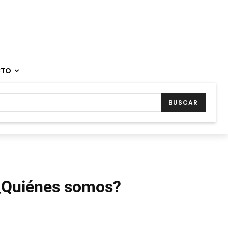
CTO
BUSCAR
¿Quiénes somos?