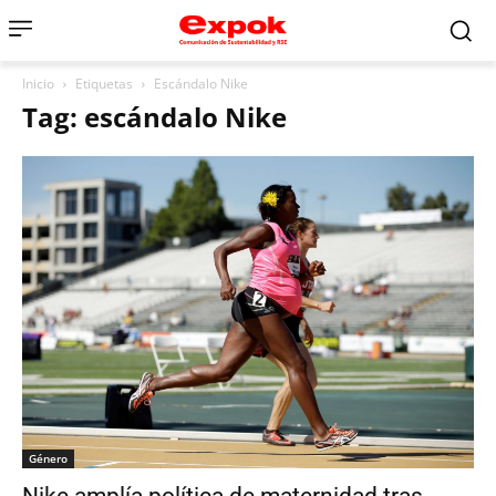
Inicio
Etiquetas
Escándalo Nike
Tag: escándalo Nike
Género
Nike amplía política de maternidad tras