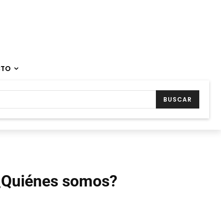
CTO
BUSCAR
¿Quiénes somos?