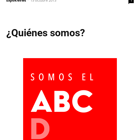
ExpokNews
-
15 octubre 2013
1
¿Quiénes somos?