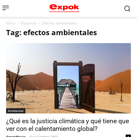
Inicio
Etiquetas
Efectos ambientales
Tag: efectos ambientales
Ambiental
¿Qué es la justicia climática y qué tiene que
ver con el calentamiento global?
ExpokNews
-
9 noviembre 2021
0