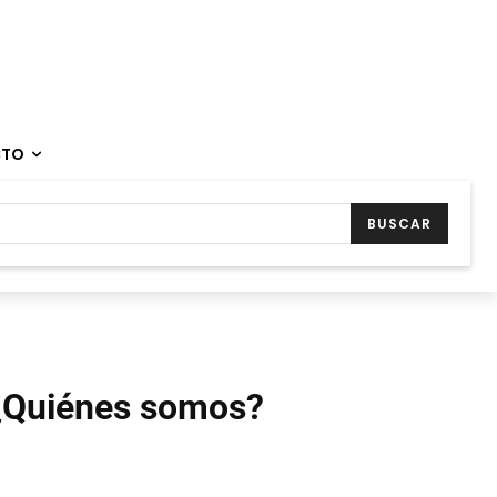
CTO
BUSCAR
¿Quiénes somos?