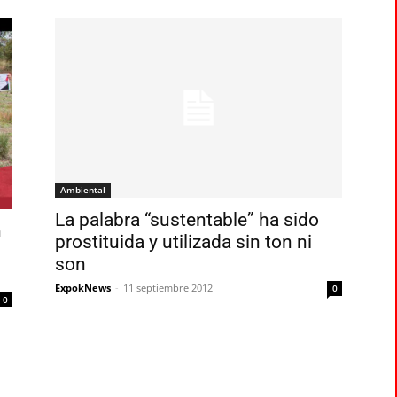
Ambiental
La palabra “sustentable” ha sido
n
prostituida y utilizada sin ton ni
son
ExpokNews
-
11 septiembre 2012
0
0