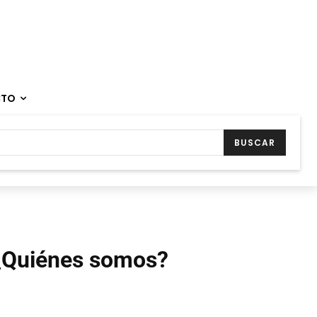
CTO
BUSCAR
¿Quiénes somos?