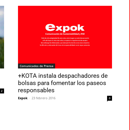
Comunicados de Prensa
+KOTA instala despachadores de
bolsas para fomentar los paseos
responsables
2
Expok
-
23 febrero 2016
0