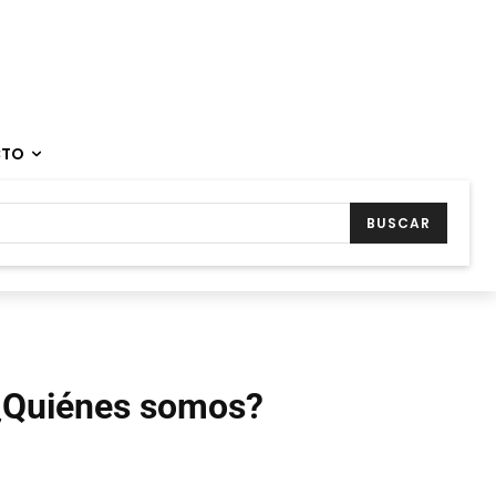
CTO
BUSCAR
¿Quiénes somos?