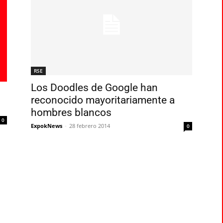
RSE
Los Doodles de Google han
reconocido mayoritariamente a
hombres blancos
0
ExpokNews
-
28 febrero 2014
0