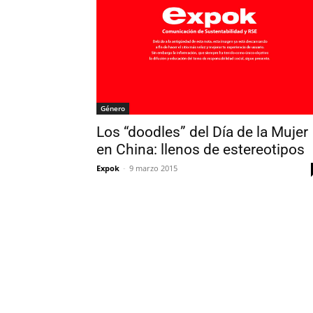
Género
Los “doodles” del Día de la Mujer
en China: llenos de estereotipos
Expok
-
9 marzo 2015