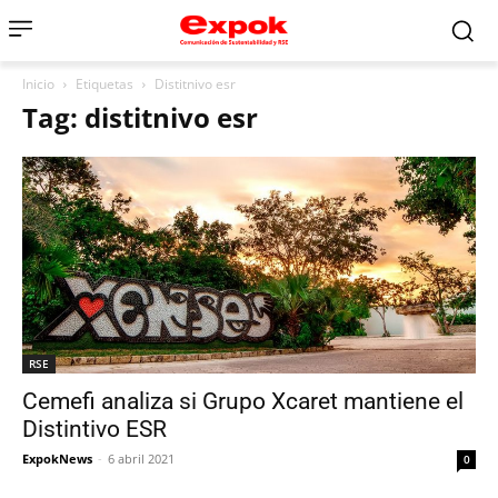
Inicio
Etiquetas
Distitnivo esr
Tag: distitnivo esr
RSE
Cemefi analiza si Grupo Xcaret mantiene el
Distintivo ESR
ExpokNews
-
6 abril 2021
0