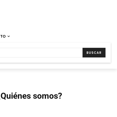
CTO
BUSCAR
¿Quiénes somos?