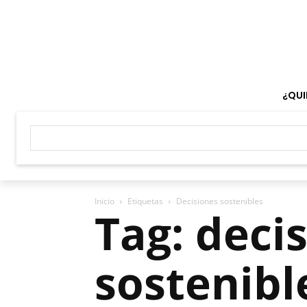
¿QUI
Inicio
Etiquetas
Decisiones sostenibles
Tag: deci
sostenibl