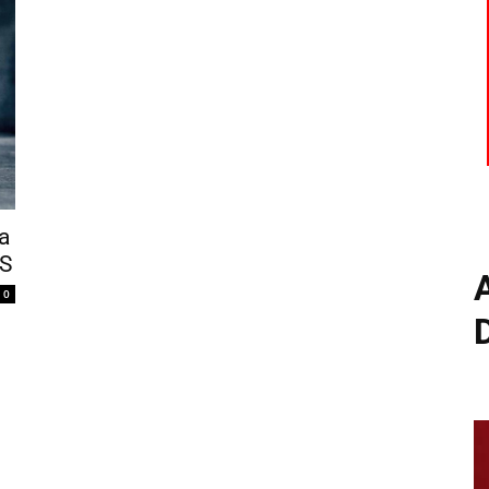
a
DS
0