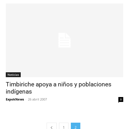
Noticias
Timbiriche apoya a niños y poblaciones
indí­genas
ExpokNews
-
26 abril 2007
0
1
2