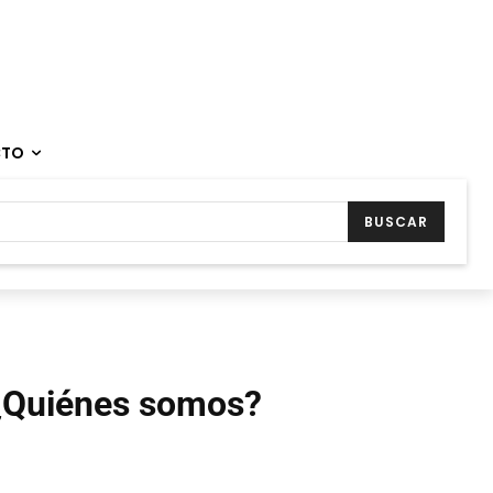
CTO
BUSCAR
¿Quiénes somos?