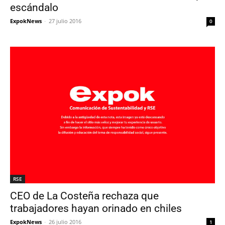
escándalo
ExpokNews
-
27 julio 2016
0
RSE
CEO de La Costeña rechaza que
trabajadores hayan orinado en chiles
ExpokNews
-
26 julio 2016
1