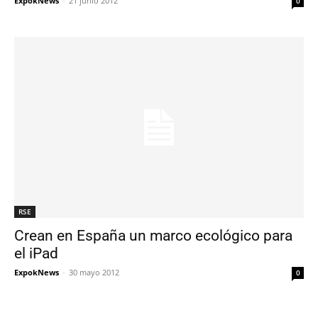
ExpokNews
-
21 junio 2012
0
RSE
Crean en España un marco ecológico para
el iPad
ExpokNews
-
30 mayo 2012
0