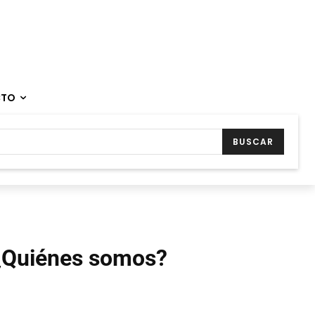
CTO
BUSCAR
¿Quiénes somos?