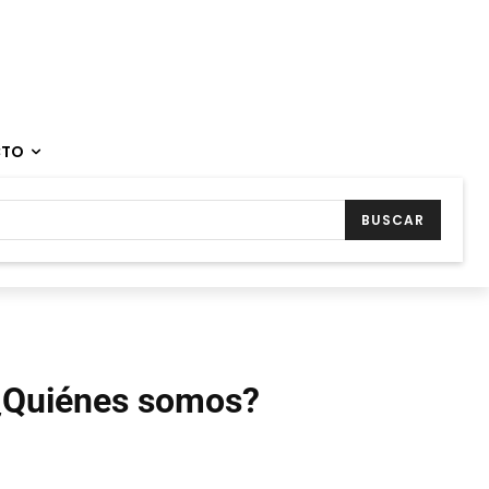
CTO
BUSCAR
¿Quiénes somos?