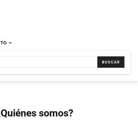
CTO
BUSCAR
¿Quiénes somos?