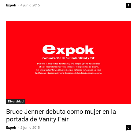
Expok
-
4 junio 2015
1
Diversidad
Bruce Jenner debuta como mujer en la
portada de Vanity Fair
Expok
-
2 junio 2015
0