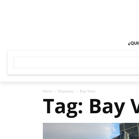
¿QUI
Inicio
Etiquetas
Bay View
Tag: Bay 