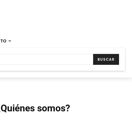
CTO
BUSCAR
¿Quiénes somos?