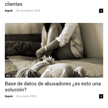
clientes
Expok
-
30 noviembre 2018
0
RSE
Base de datos de abusadores ¿es esto una
solución?
Expok
-
23 octubre 2018
0