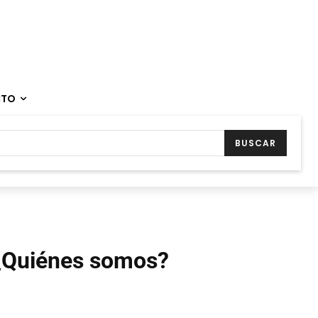
CTO
BUSCAR
¿Quiénes somos?