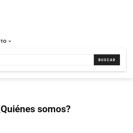
CTO
BUSCAR
¿Quiénes somos?