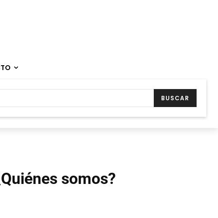
CTO
BUSCAR
¿Quiénes somos?